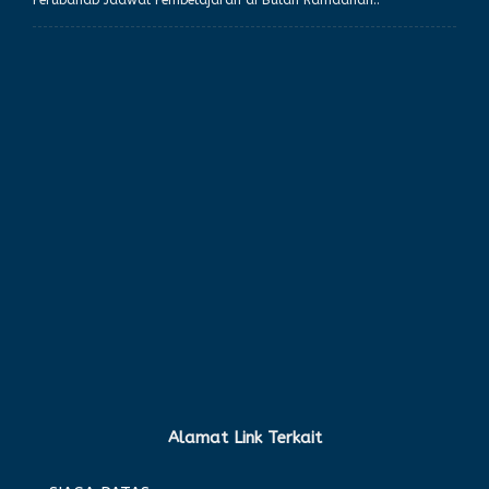
Perubahab Jadwal Pembelajaran di Bulan Ramadhan..
Alamat Link Terkait