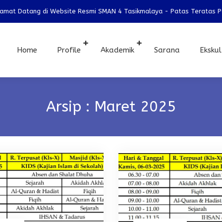
mat Datang di Website Resmi SMAN 4 Tasikmalaya - Patas Teratas Pata
Home
Profile
Akademik
Sarana
Ekskul
Arsip : Maret 2025