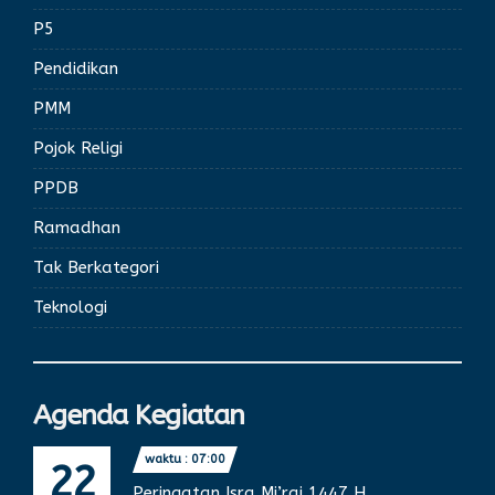
P5
Pendidikan
PMM
Pojok Religi
PPDB
Ramadhan
Tak Berkategori
Teknologi
Agenda Kegiatan
waktu : 07:00
22
Peringatan Isra Mi’raj 1447 H