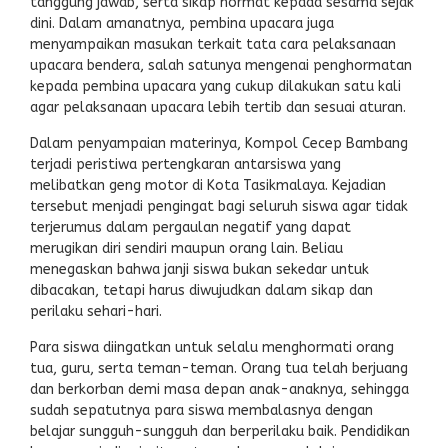
tanggung jawab, serta sikap hormat kepada sesama sejak
dini. Dalam amanatnya, pembina upacara juga
menyampaikan masukan terkait tata cara pelaksanaan
upacara bendera, salah satunya mengenai penghormatan
kepada pembina upacara yang cukup dilakukan satu kali
agar pelaksanaan upacara lebih tertib dan sesuai aturan.
Dalam penyampaian materinya, Kompol Cecep Bambang
terjadi peristiwa pertengkaran antarsiswa yang
melibatkan geng motor di Kota Tasikmalaya. Kejadian
tersebut menjadi pengingat bagi seluruh siswa agar tidak
terjerumus dalam pergaulan negatif yang dapat
merugikan diri sendiri maupun orang lain. Beliau
menegaskan bahwa janji siswa bukan sekedar untuk
dibacakan, tetapi harus diwujudkan dalam sikap dan
perilaku sehari-hari.
Para siswa diingatkan untuk selalu menghormati orang
tua, guru, serta teman-teman. Orang tua telah berjuang
dan berkorban demi masa depan anak-anaknya, sehingga
sudah sepatutnya para siswa membalasnya dengan
belajar sungguh-sungguh dan berperilaku baik. Pendidikan