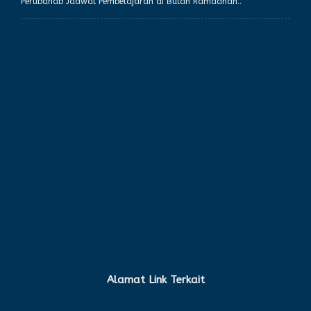
Perubahab Jadwal Pembelajaran di Bulan Ramadhan..
Alamat Link Terkait