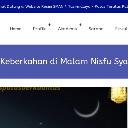
atang di Website Resmi SMAN 4 Tasikmalaya - Patas Teratas Patas Be
Home
Profile
Akademik
Sarana
Ekskul
Keberkahan di Malam Nisfu Sya