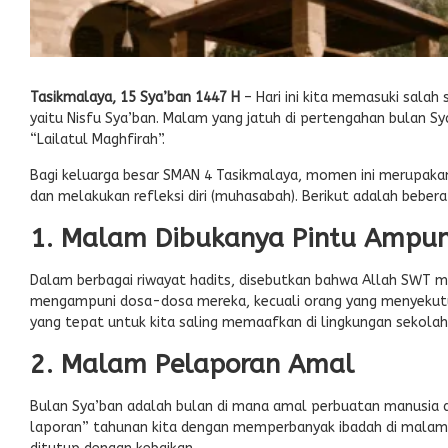
Tasikmalaya, 15 Sya’ban 1447 H
– Hari ini kita memasuki salah
yaitu Nisfu Sya’ban. Malam yang jatuh di pertengahan bulan S
“Lailatul Maghfirah”.
Bagi keluarga besar SMAN 4 Tasikmalaya, momen ini merupakan
dan melakukan refleksi diri (muhasabah). Berikut adalah beber
1. Malam Dibukanya Pintu Ampu
Dalam berbagai riwayat hadits, disebutkan bahwa Allah SWT
mengampuni dosa-dosa mereka, kecuali orang yang menyekutuk
yang tepat untuk kita saling memaafkan di lingkungan sekolah
2. Malam Pelaporan Amal
Bulan Sya’ban adalah bulan di mana amal perbuatan manusia d
laporan” tahunan kita dengan memperbanyak ibadah di malam i