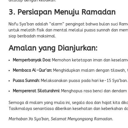
ditutup dengan kebaikan.
3. Persiapan Menuju Ramadan
Nisfu Sya’ban adalah “alarm” pengingat bahwa bulan suci Rama
untuk melatih fisik dan mental melalui puasa sunnah dan memp
siap beribadah maksimal.
Amalan yang Dianjurkan:
Memperbanyak Doa:
Memohon ketetapan iman dan keselamat
Membaca Al-Qur’an:
Menghidupkan malam dengan tilawah, t
Puasa Sunnah:
Melaksanakan puasa pada hari ke-15 Sya’ban.
Mempererat Silaturahmi:
Menghapus rasa benci dan dendam 
Semoga di malam yang mulia ini, segala doa dan hajat kita dik
Tasikmalaya senantiasa diberikan kesehatan dan keberkahan 
Marhaban Ya Sya’ban, Selamat Menyongsong Ramadan.